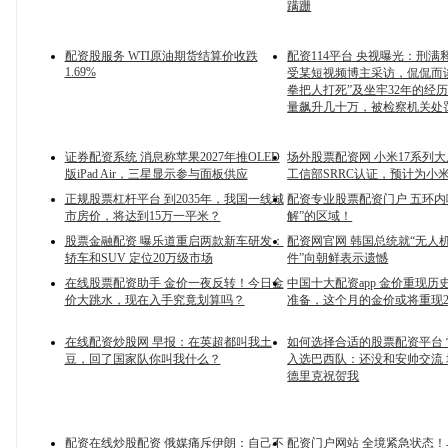
蹒跚
配资股服务 WTI原油期货结算价收跌
配资114平台 央视曝光：刑满
1.69%
受某短视频博主采访，侃侃而
拳把人打死”及坐牢32年的经
量飙升几十万，被检察机关处
证券配资系统 消息称苹果2027年推OLED
场外股票配资网 小米17系列
版iPad Air，三星显示参与面板供应
工信部SRRC认证，预计为小米1
正规股票杠杆平台 到2035年，我国一线城
配资专业股票配资门户 五环内
市房价，将达到15万一平米？
解”的区域！
股票金融配资 曝乐道重启两款新车研发：
配资网官网 韩国总统就“无人
轿车和SUV 定位20万级市场
件”向朝鲜表示遗憾
在线股票配资助手 金价一夜反转！今日金
中国十大配资app 金价重现历
价大跳水，现在入手究竟划算吗？
准备，这个月的金价或将重现2
在线配资炒股网 早报：在英超都叫我土
如何选择合适的股票配资平台
豆，回了国家队你叫我什么？
入选巴西队：还没和安帅交流
德里克祝贺我
配资在线炒股配资 俄媒痛斥伊朗：自己不
配资门户网站 全境紧急状态