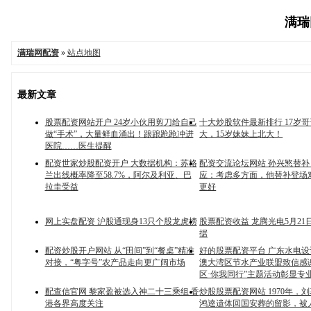
满瑞网
满瑞网配资
»
站点地图
最新文章
股票配资网站开户 24岁小伙用剪刀给自己
十大炒股软件最新排行 17岁
做“手术”，大量鲜血涌出！踉踉跄跄冲进
大，15岁妹妹上北大！
医院……医生提醒
配资世家炒股配资开户 大数据机构：苏格
配资交流论坛网站 孙兴慜替
兰出线概率降至58.7%，阿尔及利亚、巴
应：考虑多方面，他替补登场
拉圭受益
更好
网上实盘配资 沪股通现身13只个股龙虎榜
股票配资收益 龙腾光电5月21
据
配资炒股开户网站 从“田间”到“餐桌”精准
好的股票配资平台 广东水电
对接，“粤字号”农产品走向更广阔市场
澳大湾区节水产业联盟致信感
区·你我同行”主题活动彰显专
配查信官网 黎家盈被选入神二十三乘组 香
炒股股票配资网站 1970年，
港各界高度关注
鸿逵遗体回国安葬的留影，被