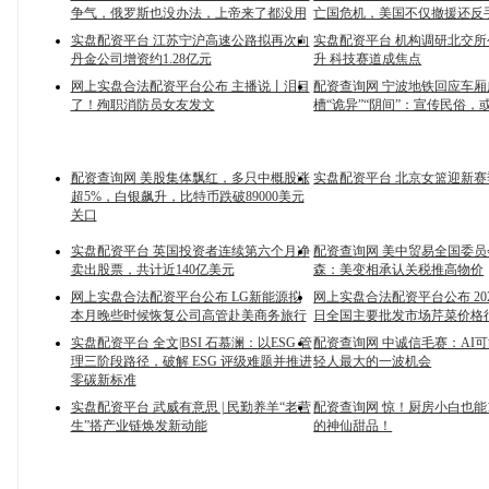
争气，俄罗斯也没办法，上帝来了都没用
亡国危机，美国不仅撤援还反
实盘配资平台 江苏宁沪高速公路拟再次向
实盘配资平台 机构调研北交
丹金公司增资约1.28亿元
升 科技赛道成焦点
网上实盘合法配资平台公布 主播说丨泪目
配资查询网 宁波地铁回应车
了！殉职消防员女友发文
槽“诡异”“阴间”：宣传民俗，
配资查询网 美股集体飘红，多只中概股涨
实盘配资平台 北京女篮迎新赛
超5%，白银飙升，比特币跌破89000美元
关口
实盘配资平台 英国投资者连续第六个月净
配资查询网 美中贸易全国委
卖出股票，共计近140亿美元
森：美变相承认关税推高物价
网上实盘合法配资平台公布 LG新能源拟
网上实盘合法配资平台公布 202
本月晚些时候恢复公司高管赴美商务旅行
日全国主要批发市场芹菜价格
实盘配资平台 全文|BSI 石慕澜：以ESG 管
配资查询网 中诚信毛赛：AI
理三阶段路径，破解 ESG 评级难题并推进
轻人最大的一波机会
零碳新标准
实盘配资平台 武威有意思 | 民勤养羊“老营
配资查询网 惊！厨房小白也能
生”搭产业链焕发新动能
的神仙甜品！