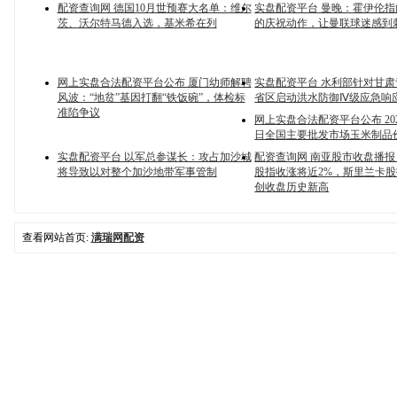
配资查询网 德国10月世预赛大名单：维尔
实盘配资平台 曼晚：霍伊伦
茨、沃尔特马德入选，基米希在列
的庆祝动作，让曼联球迷感到
网上实盘合法配资平台公布 厦门幼师解聘
实盘配资平台 水利部针对甘肃
风波：“地贫”基因打翻“铁饭碗”，体检标
省区启动洪水防御Ⅳ级应急响
准陷争议
网上实盘合法配资平台公布 202
日全国主要批发市场玉米制品
实盘配资平台 以军总参谋长：攻占加沙城
配资查询网 南亚股市收盘播
将导致以对整个加沙地带军事管制
股指收涨将近2%，斯里兰卡股指
创收盘历史新高
查看网站首页:
满瑞网配资