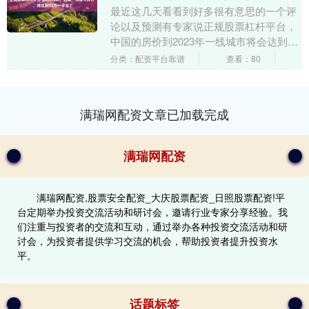
最近这几天看看到好多很有意思的一个评
论以及预测有专家说正规股票杠杆平台，
中国的房价到2023年一线城市将会达到15
万元一平米。 评论区有几个留言都炸掉
分类：配资平台靠谱
查看：80
了： 第1....
满瑞网配资文章已加载完成
满瑞网配资
满瑞网配资,股票安全配资_大庆股票配资_日照股票配资!平
台定期举办投资交流活动和研讨会，邀请行业专家分享经验。我
们注重与投资者的交流和互动，通过举办各种投资交流活动和研
讨会，为投资者提供学习交流的机会，帮助投资者提升投资水
平。
话题标签