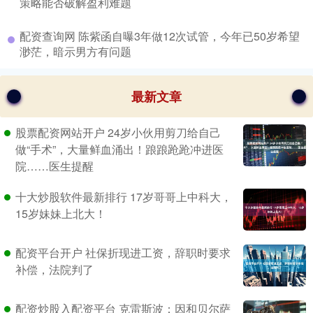
策略能否破解盈利难题
​配资查询网 陈紫函自曝3年做12次试管，今年已50岁希望
渺茫，暗示男方有问题
最新文章
股票配资网站开户 24岁小伙用剪刀给自己
做“手术”，大量鲜血涌出！踉踉跄跄冲进医
院……医生提醒
十大炒股软件最新排行 17岁哥哥上中科大，
15岁妹妹上北大！
配资平台开户 社保折现进工资，辞职时要求
补偿，法院判了
配资炒股入配资平台 克雷斯波：因和贝尔萨