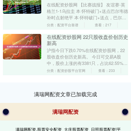
在线配资炒股网 【比赛战报】 友谊赛-英
格兰1-1乌拉圭 本·怀特破门+送点巴尔韦德
补时点射绝平 本·怀特破门+送点，巴尔韦
德补时点射绝平。最终英格兰1-1乌拉....
分类：配资平台靠谱
查看：217
在线配资炒股网 22只股收盘价创历史
新高
沪指今日下跌0.70%在线配资炒股网，22
股收盘价创历史新高。 今日可交易A股
中，股价上涨的有3381只，占比62.55%，
下跌的有1772只，占比32.78%....
分类：配资炒股平台官网
查看：233
满瑞网配资文章已加载完成
满瑞网配资
满瑞网配资,股票安全配资_大庆股票配资_日照股票配资!平