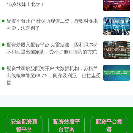
15岁妹妹上北大！
配资平台开户 社保折现进工资，辞职时要求
补偿，法院判了
配资炒股入配资平台 克雷斯波：因和贝尔萨
不和而退出国家队，受不了他对待我的方式
配资世家炒股配资开户 大数据机构：苏格兰
出线概率降至58.7%，阿尔及利亚、巴拉圭受
益
安全配资预
配资炒股平
配资平台靠
警平台
台官网
谱