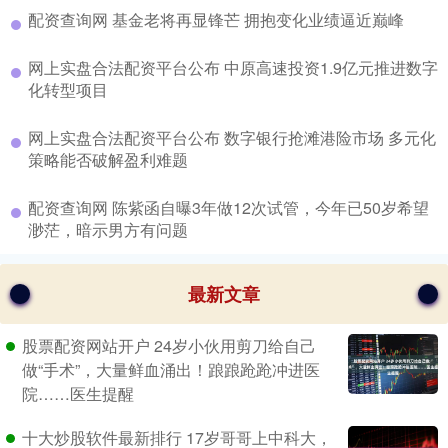
​配资查询网 基金老将再显锋芒 拥抱变化业绩逼近巅峰
​网上实盘合法配资平台公布 中原高速投资1.9亿元推进数字
化转型项目
​网上实盘合法配资平台公布 数字银行抢滩港险市场 多元化
策略能否破解盈利难题
​配资查询网 陈紫函自曝3年做12次试管，今年已50岁希望
渺茫，暗示男方有问题
最新文章
股票配资网站开户 24岁小伙用剪刀给自己
做“手术”，大量鲜血涌出！踉踉跄跄冲进医
院……医生提醒
十大炒股软件最新排行 17岁哥哥上中科大，